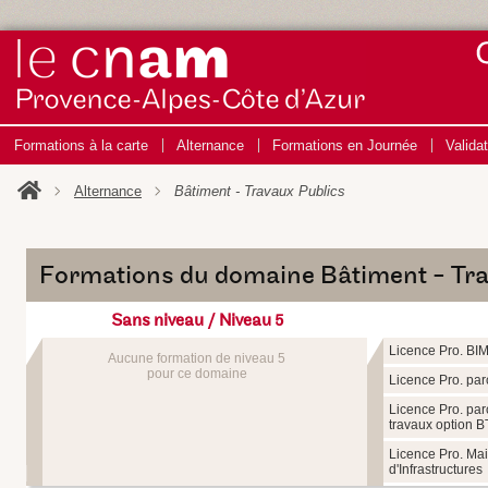
Formations à la carte
Alternance
Formations en Journée
Valida
Alternance
Bâtiment - Travaux Publics
Formations du domaine Bâtiment - Tra
Sans niveau / Niveau 5
Licence Pro. BI
Aucune formation de niveau 5
pour ce domaine
Licence Pro. par
Licence Pro. pa
travaux option 
Licence Pro. Ma
d'Infrastructures