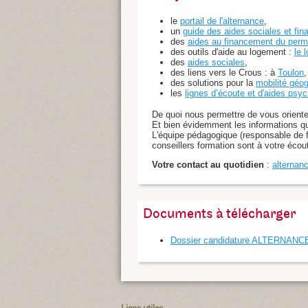
le
portail de l'alternance
,
un
guide des aides sociales et fin
des
aides au financement du perm
des outils d'aide au logement :
le 
des
aides sociales
,
des liens vers le Crous : à
Toulon
,
des solutions pour la
mobilité géo
les
lignes d’écoute et d'aides psy
De quoi nous permettre de vous oriente
Et bien évidemment les informations quan
L'équipe pédagogique (responsable de fo
conseillers formation sont à votre écou
Votre contact au quotidien
:
alternan
Documents à télécharger
Dossier candidature ALTERNANC
Liens utiles