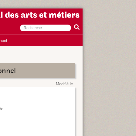
ment
onnel
Modifié le
 de