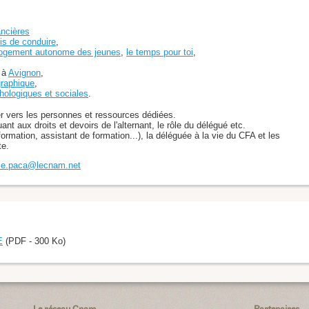
ancières
is de conduire
,
logement autonome des jeunes
,
le temps pour toi
,
 à
Avignon
,
graphique
,
chologiques et sociales
.
r vers les personnes et ressources dédiées.
t aux droits et devoirs de l'alternant, le rôle du délégué etc.
rmation, assistant de formation...), la déléguée à la vie du CFA et les
te.
ce.paca@lecnam.net
E
(PDF - 300 Ko)
Le réseau Cnam
Partenaires