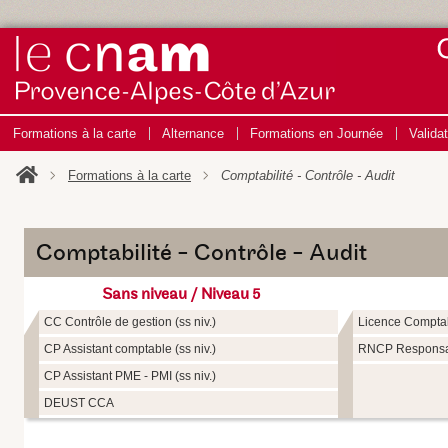
Formations à la carte
Alternance
Formations en Journée
Valida
Formations à la carte
Comptabilité - Contrôle - Audit
Comptabilité - Contrôle - Audit
Sans niveau / Niveau 5
CC Contrôle de gestion (ss niv.)
Licence Comptabi
CP Assistant comptable (ss niv.)
RNCP Responsa
CP Assistant PME - PMI (ss niv.)
DEUST CCA