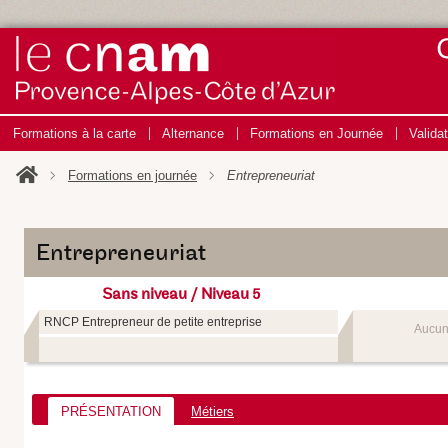
Formations à la carte
Alternance
Formations en Journée
Valida
Formations en journée
Entrepreneuriat
Entrepreneuriat
Sans niveau / Niveau 5
RNCP Entrepreneur de petite entreprise
Aucun
PRÉSENTATION
Métiers