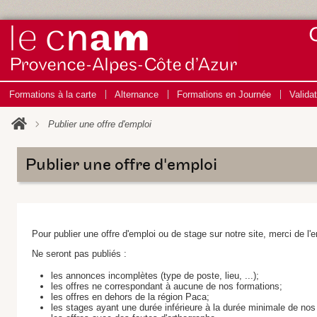
Formations à la carte
Alternance
Formations en Journée
Valida
Publier une offre d'emploi
Publier une offre d'emploi
Pour publier une offre d'emploi ou de stage sur notre site, merci de l
Ne seront pas publiés :
les annonces incomplètes (type de poste, lieu, ...);
les offres ne correspondant à aucune de nos formations;
les offres en dehors de la région Paca;
les stages ayant une durée inférieure à la durée minimale de no